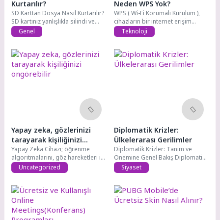
Kurtarılır?
Neden WPS Yok?
SD Karttan Dosya Nasıl Kurtarılır?
WPS ( Wi-Fi Korumalı Kurulum ),
SD kartınız yanlışlıkla silindi ve...
cihazların bir internet erişim...
Genel
Teknoloji
Yapay zeka, gözlerinizi
Diplomatik Krizler:
tarayarak kişiliğinizi
Ülkelerarası Gerilimler
öngörebilir
Yapay Zeka Cihazı; öğrenme
Diplomatik Krizler: Tanım ve
algoritmalarını, göz hareketleri ile
Önemine Genel Bakış Diplomatik
beş kişilik...
krizler: ülkeler...
Uncategorized
Siyaset