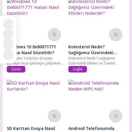
Windows 10 0x80071771
Kolesterol Nedir?
Hatası Nasıl Düzeltilir?
Sağlığımız Üzerindeki
Windows 10'da bir dosyayı
Etkileri Nelerdir?
Kolesterol Nedir? Sağlığımız
açmaya veya işlemeye çalışırken
Üzerindeki Etkileri ve Önemi
0x80071771 hatası...
Kolesterol, vücudumuzda
Genel
Sağlık
bulunan...
SD Karttan Dosya Nasıl
Android Telefonumda