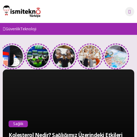
Skip
to
content
Güvenlik
Teknoloji
İsmi
Tekno
Sağlık
Kolesterol Nedir? Sağlığımız Üzerindeki Etkileri