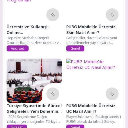
Ücretsiz ve Kullanışlı
PUBG Mobile’de Ücretsiz
Online
Skin Nasıl Alınır?
Meetings(Konferans)
Hepinize Merhaba Değerli
Geliştiriciler, düzenli olarak yeni
Okurlar, Bugün sizlere ücretsiz ve
güncellemeler yayınlayarak
Programları
kullanışlı Online...
oyuncuları oyuna bağlamaya
Android
Genel
çalışıyorlar...
Türkiye Siyasetinde Güncel
PUBG Mobile’de Ücretsiz
Gelişmeler: Yeni Dönemin
UC Nasıl Alınır?
Dinamikleri
2024 Seçimlerine Doğru
PlayerUnknown's Battlegrounds (
Yaklaşan yerel seçimler, Türkiye
PUBG olarak da bilinir) Güney
siyaseti nin...
Koreli şirket...
Siyaset
Genel