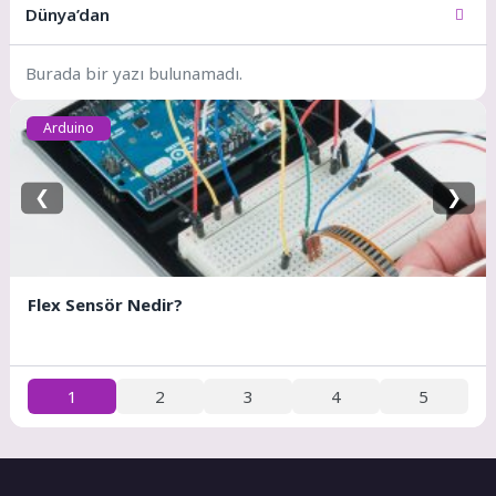
Dünya’dan
Burada bir yazı bulunamadı.
Arduino
❮
❯
Flex Sensör Nedir?
1
2
3
4
5