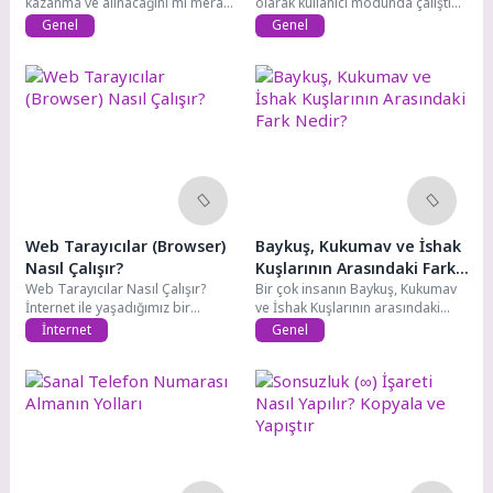
kazanma ve alınacağını mı merak
olarak kullanıcı modunda çalıştırır.
ediyorsunuz?...
Programları yönetici modunda...
Genel
Genel
Web Tarayıcılar (Browser)
Baykuş, Kukumav ve İshak
Nasıl Çalışır?
Kuşlarının Arasındaki Fark
Web Tarayıcılar Nasıl Çalışır?
Nedir?
Bir çok insanın Baykuş, Kukumav
İnternet ile yaşadığımız bir
ve İshak Kuşlarının arasındaki
çağdayız. İnternetsiz...
farkı...
İnternet
Genel