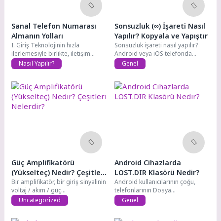
Sanal Telefon Numarası
Sonsuzluk (∞) İşareti Nasıl
Almanın Yolları
Yapılır? Kopyala ve Yapıştır
I. Giriş Teknolojinin hızla
Sonsuzluk işareti nasıl yapılır?
ilerlemesiyle birlikte, iletişim
Android veya iOS telefonda
alışkanlıklarımız ve araçlarımız...
sonsuzluk işareti...
Nasıl Yapılır?
Genel
Güç Amplifikatörü
Android Cihazlarda
(Yükselteç) Nedir? Çeşitleri
LOST.DIR Klasörü Nedir?
Nelerdir?
Bir amplifikatör, bir giriş sinyalinin
Android kullanıcılarının çoğu,
voltaj / akım / güç...
telefonlarının Dosya
Yöneticisinde LOST.DIR adında
Uncategorized
Genel
bir klasör...